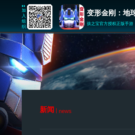
加
变形金刚：地
入
组
孩之宝官方授权正版手游
织
新闻
|
news