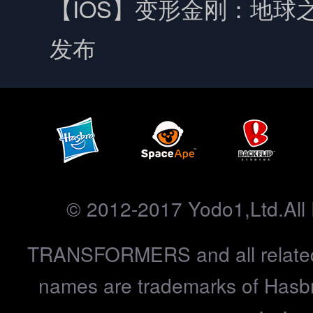
【IOS】变形金刚：地球之
发布
© 2012-2017 Yodo1,Ltd.All 
TRANSFORMERS and all related
names are trademarks of Hasbr