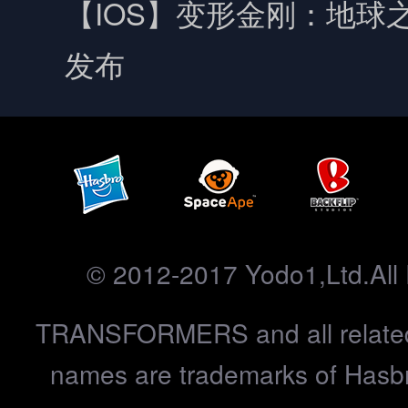
【IOS】变形金刚：地球之
发布
© 2012-2017 Yodo1,Ltd.All 
TRANSFORMERS and all related
names are trademarks of Hasbr