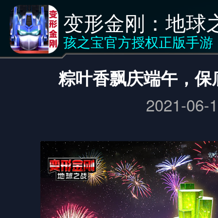
变形金刚：地球
新闻
<返回
孩之宝官方授权正版手游
粽叶香飘庆端午，保
2021-06-