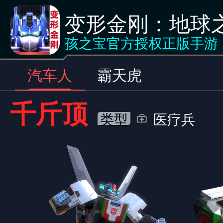
变形金刚：地球
汽车人
<返回
孩之宝官方授权正版手游
汽车人
霸天虎
千斤顶
类型
医疗兵