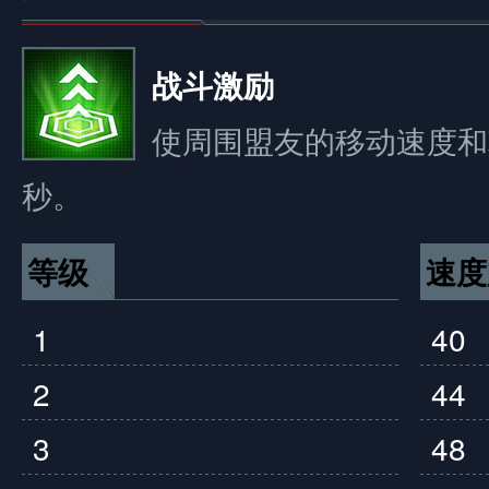
战斗激励
使周围盟友的移动速度和
秒。
等级
速度
1
40
2
44
3
48