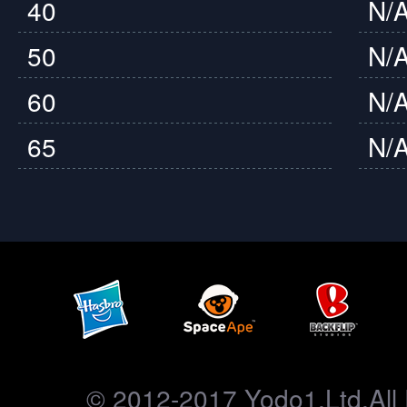
40
N/
50
N/
60
N/
65
N/
© 2012-2017 Yodo1,Ltd.All 