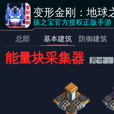
变形金刚：地球
基本建筑
<返回
孩之宝官方授权正版手游
总部
基本建筑
防御建筑
能量块采集器
尺寸：